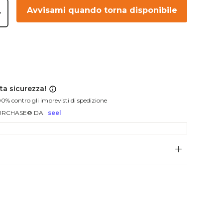
Avvisami quando torna disponibile
+
ta sicurezza!
00% contro gli imprevisti di spedizione
URCHASE® DA
seel