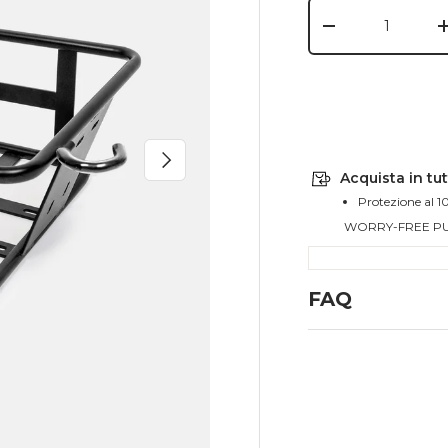
Q.tà
-
Avanti
Acquista in tut
Protezione al 1
WORRY-FREE P
FAQ