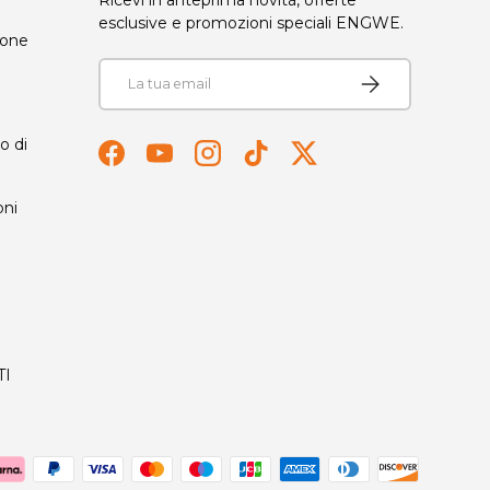
Ricevi in anteprima novità, offerte
esclusive e promozioni speciali ENGWE.
ione
Email
Iscriviti
o di
Facebook
YouTube
Instagram
TikTok
Twitter
oni
TI
ttati