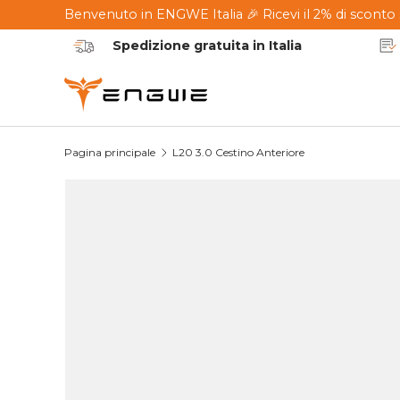
Benvenuto in ENGWE Italia 🎉 Ricevi il 2% di scon
Passa ai contenuti
Spedizione gratuita in Italia
Pagina principale
L20 3.0 Cestino Anteriore