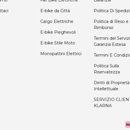
iamo
Fat Bike Elettriche
Garanzia
taci
E-bike da Città
Politica Di Spediz
Cargo Elettriche
Politica di Reso e
Rimborso
E-bike Pieghevoli
Termini del Servizi
E-bike Stile Moto
Garanzia Estesa
Monopattini Elettrici
Termini E Condizi
Politica Sulla
Riservatezza
Diritti di Proprietà
Intellettuale
SERVIZIO CLIEN
KLARNA
Metodi di pagamento acce