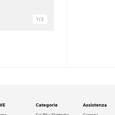
di
1
/
2
leria
zzazione galleria
WE
Categorie
Assistenza