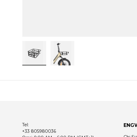
Carica immagine 1 nella visualizzazione gal
Carica immagine 2 nella visuali
Tel:
ENG
+33 805980036