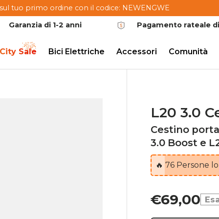
to sul tuo primo ordine con il codice: NEWENGWE
Garanzia di 1-2 anni
Pagamento rateale di
City Sale
Bici Elettriche
Accessori
Comunità
L20 3.0 C
Cestino port
3.0 Boost e L
🔥
76
Persone lo
€69,00
Esa