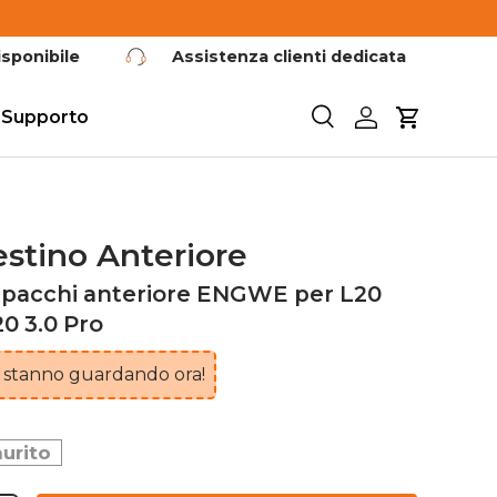
sponibile
Assistenza clienti dedicata
Supporto
Cerca
Accedi
Carrello
estino Anteriore
apacchi anteriore ENGWE per L20
20 3.0 Pro
 stanno guardando ora!
urito