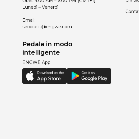
Chi S
Orari: 9:00 AM – 6:00 PM (GMT+1)
Lunedì – Venerdì
Contat
Email:
service.it@engwe.com
Pedala in modo
intelligente
ENGWE App