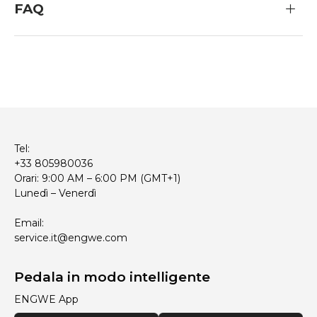
FAQ
La E26 3.0 Pro è arrivata!
Iscriviti per ricevere aggiornamenti sui nuovi modelli e
sulle prossime uscite e approfitta di uno
sconto del
2%
sul tuo prossimo ordine.
Email
Iscriviti
Tel:
+33 805980036
Orari: 9:00 AM – 6:00 PM (GMT+1)
Lunedì – Venerdì
Email:
service.it@engwe.com
Pedala in modo intelligente
ENGWE App