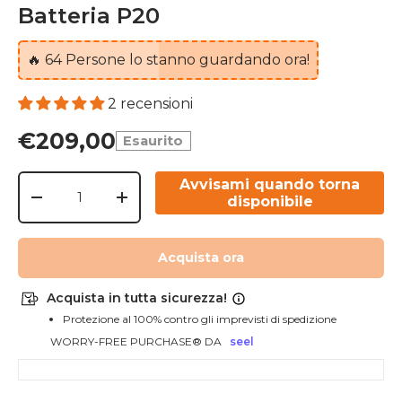
Batteria P20
🔥
64
Persone lo stanno guardando ora!
2 recensioni
Chiudi
€209,00
Esaurito
Q.tà
Avvisami quando torna
disponibile
-
+
Acquista ora
Acquista in tutta sicurezza!
Protezione al 100% contro gli imprevisti di spedizione
WORRY-FREE PURCHASE® DA
seel