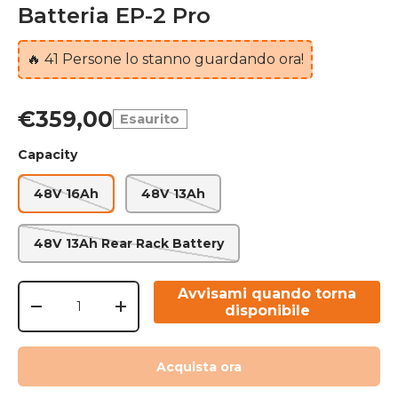
Batteria EP-2 Pro
🔥
41
Persone lo stanno guardando ora!
€359,00
Esaurito
Capacity
48V 16Ah
48V 13Ah
48V 13Ah Rear Rack Battery
Q.tà
Avvisami quando torna
disponibile
-
+
Acquista ora