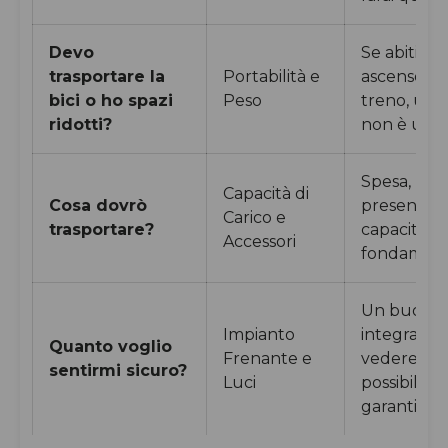
Devo
Se abiti i
trasportare la
Portabilità e
ascensore o
bici o ho spazi
Peso
treno, una
ridotti?
non è un l
Spesa, bor
Capacità di
Cosa dovrò
presenza d
Carico e
trasportare?
capacità di
Accessori
fondamenta
Un buon si
Impianto
integrato è
Quanto voglio
Frenante e
vedere ed es
sentirmi sicuro?
Luci
possibilm
garantisco