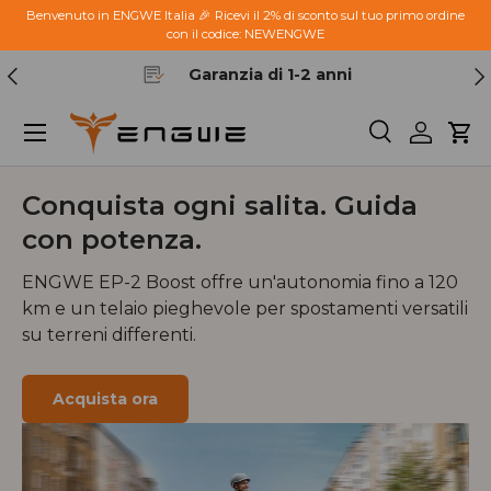
Benvenuto in ENGWE Italia 🎉 Ricevi il 2% di sconto sul tuo primo ordine
con il codice: NEWENGWE
Passa ai contenuti
Indietro
Ava
Garanzia di 1-2 anni
Menu
Cerca
Accedi
Car
Conquista ogni salita. Guida
con potenza.
ENGWE EP-2 Boost offre un'autonomia fino a 120
km e un telaio pieghevole per spostamenti versatili
su terreni differenti.
Acquista ora