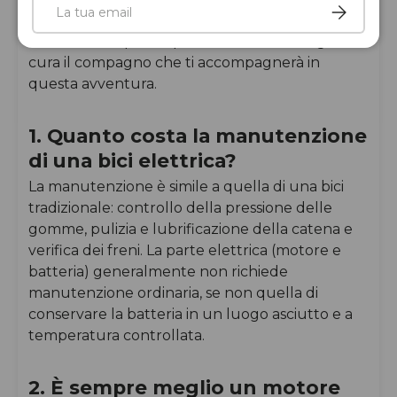
Iscriviti
strumento di libertà, che ti permette di vivere la
città in modo più ampio e sostenibile. Scegli con
cura il compagno che ti accompagnerà in
questa avventura.
1. Quanto costa la manutenzione
di una bici elettrica?
La manutenzione è simile a quella di una bici
tradizionale: controllo della pressione delle
gomme, pulizia e lubrificazione della catena e
verifica dei freni. La parte elettrica (motore e
batteria) generalmente non richiede
manutenzione ordinaria, se non quella di
conservare la batteria in un luogo asciutto e a
temperatura controllata.
2. È sempre meglio un motore