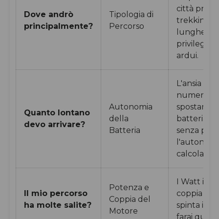
città prefer
Dove andrò
Tipologia di
trekking s
principalmente?
Percorso
lunghe dis
privilegerà 
ardui.
L'ansia da
numero uno
Autonomia
spostamenti
Quanto lontano
della
batteria c
devo arrivare?
Batteria
senza pens
l'autonomi
calcolata in
I Watt indi
Potenza e
Il mio percorso
coppia (Nm)
Coppia del
ha molte salite?
spinta in sa
Motore
farai quan