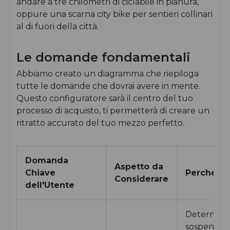
andare a tre chilometri di ciclabile in pianura,
oppure una scarna city bike per sentieri collinari
al di fuori della città.
Le domande fondamentali
Abbiamo creato un diagramma che riepiloga
tutte le domande che dovrai avere in mente.
Questo configuratore sarà il centro del tuo
processo di acquisto, ti permetterà di creare un
ritratto accurato del tuo mezzo perfetto.
Domanda
Aspetto da
Chiave
Perché è 
Considerare
dell'Utente
Determina il
sospensioni