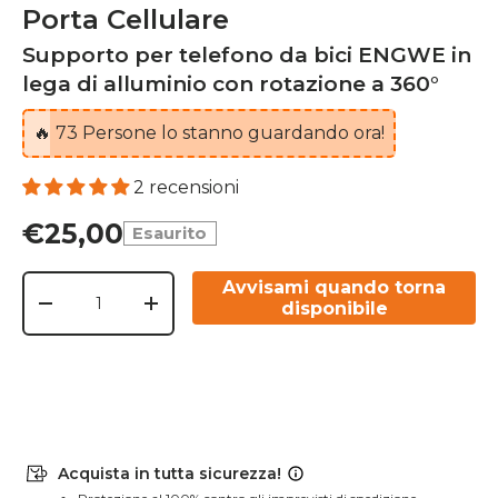
Porta Cellulare
Supporto per telefono da bici ENGWE in
lega di alluminio con rotazione a 360°
🔥
73
Persone lo stanno guardando ora!
2 recensioni
€25,00
Esaurito
Q.tà
Avvisami quando torna
disponibile
-
+
Acquista in tutta sicurezza!