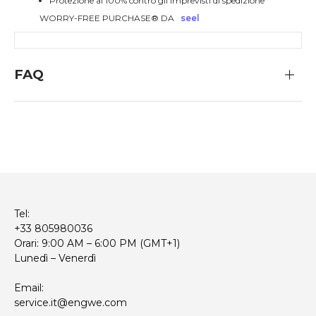
Protezione al 100% contro gli imprevisti di spedizione
WORRY-FREE PURCHASE® DA
seel
FAQ
Tel:
+33 805980036
Orari: 9:00 AM – 6:00 PM (GMT+1)
Lunedì – Venerdì
Email:
service.it@engwe.com