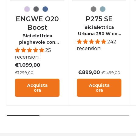
Viola Tenue
Grigio Grafite
Blu Polveroso
grigio
Cielo azzurro
ENGWE O20
P275 SE
Boost
Bici Elettrica
Urbana 250 W con
Bici elettrica
Autonomia fino a
242
pieghevole con
100 km e Adatta a
recensioni
sospensione
25
Tutte le
anteriore e coppia
recensioni
Condizioni
motrice da 75 Nm
€1.099,00
Climatiche
€899,00
€1.299,00
€1.499,00
Acquista
Acquista
ora
ora