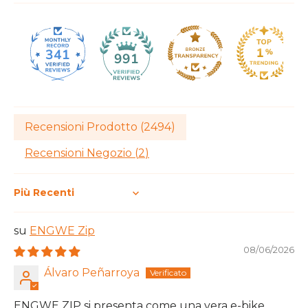
341
991
Recensioni Prodotto (
2494
)
Recensioni Negozio (
2
)
Sort by
ENGWE Zip
08/06/2026
Álvaro Peñarroya
ENGWE ZIP si presenta come una vera e-bike