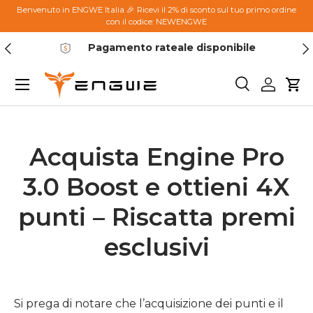
Benvenuto in ENGWE Italia 🎉 Ricevi il 2% di sconto sul tuo primo ordine
con il codice: NEWENGWE
Passa ai contenuti
Indietro
Ava
Pagamento rateale disponibile
Menu
Cerca
Accedi
Car
Acquista Engine Pro
3.0 Boost e ottieni 4X
punti – Riscatta premi
esclusivi
Si prega di notare che l’acquisizione dei punti e il