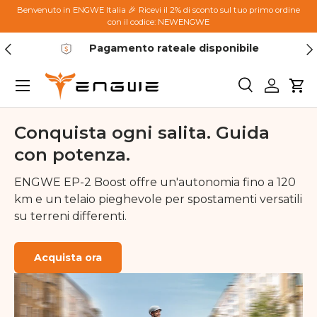
Benvenuto in ENGWE Italia 🎉 Ricevi il 2% di sconto sul tuo primo ordine
con il codice: NEWENGWE
Passa ai contenuti
Indietro
Ava
Pagamento rateale disponibile
Menu
Cerca
Accedi
Car
Conquista ogni salita. Guida
con potenza.
ENGWE EP-2 Boost offre un'autonomia fino a 120
km e un telaio pieghevole per spostamenti versatili
su terreni differenti.
Acquista ora