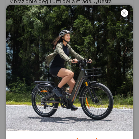
vibrazioni e degli urti della strada. Questa
bicicletta pedalata assistita ha il tasto Boost che,
come abbiamo visto in precedenza, imprime
Chiud
un’accelerazione immediata fino a 75 Nm di
coppia.
Non manca il sensore di coppia che migliora la
fluidità della pedalata. Ottima l’autonomia della
batteria: fino a 135 km e solo due ore per una
ricarica completa.