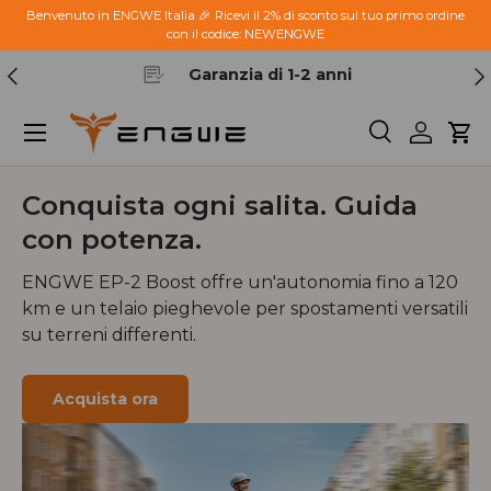
Benvenuto in ENGWE Italia 🎉 Ricevi il 2% di sconto sul tuo primo ordine
con il codice: NEWENGWE
Passa ai contenuti
Indietro
Ava
Garanzia di 1-2 anni
Menu
Cerca
Accedi
Car
Conquista ogni salita. Guida
con potenza.
ENGWE EP-2 Boost offre un'autonomia fino a 120
km e un telaio pieghevole per spostamenti versatili
su terreni differenti.
Acquista ora