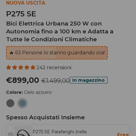
NUOVA USCITA
P275 SE
Bici Elettrica Urbana 250 W con
Autonomia fino a 100 km e Adatta a
Tutte le Condizioni Climatiche
🔥
63
Persone lo stanno guardando ora!
242 recensioni
€899,00
€1.499,00
In magazzino
Colore:
Cielo azzurro
Cielo azzurro
grigio
Spesso Acquistati Insieme
P275 SE Parafanghi (nella
Free