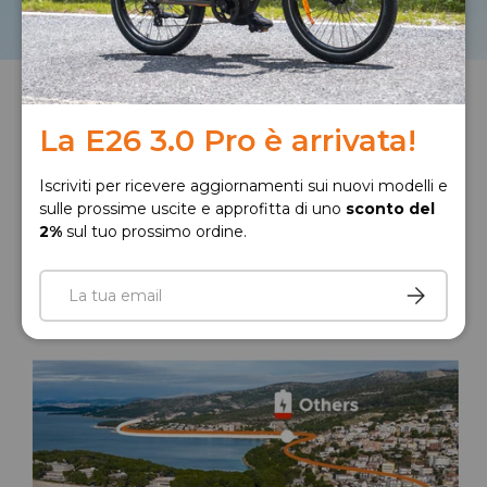
Spingiti oltre
La E26 3.0 Pro è arrivata!
Grazie ai 100 km con una singola carica, potrai di
ampliare i tuoi spostamenti quotidiani e goderti
Iscriviti per ricevere aggiornamenti sui nuovi modelli e
tragitti più estesi.
sulle prossime uscite e approfitta di uno
sconto del
2%
sul tuo prossimo ordine.
Modalità PAS
Email
Iscriviti
Altri