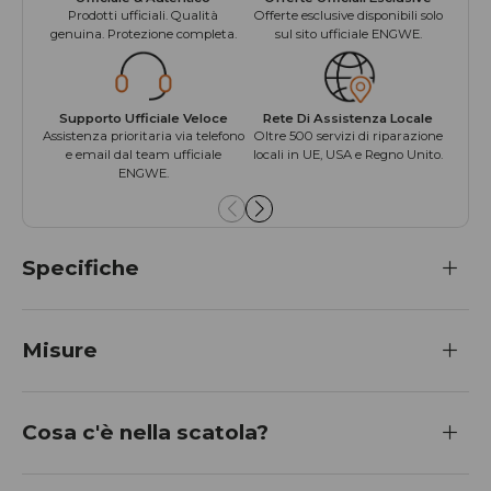
Prodotti ufficiali. Qualità
Offerte esclusive disponibili solo
Protez
genuina. Protezione completa.
sul sito ufficiale ENGWE.
Supporto Ufficiale Veloce
Rete Di Assistenza Locale
Acc
Assistenza prioritaria via telefono
Oltre 500 servizi di riparazione
Access
e email dal team ufficiale
locali in UE, USA e Regno Unito.
c
ENGWE.
Specifiche
Misure
Cosa c'è nella scatola?