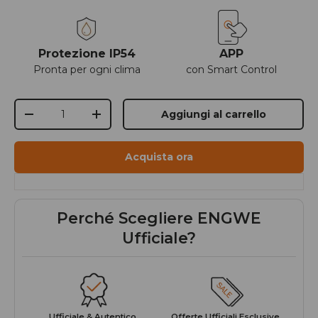
Protezione IP54
APP
Pronta per ogni clima
con Smart Control
Q.tà
Aggiungi al carrello
-
+
Acquista ora
Perché Scegliere ENGWE
Ufficiale?
Ufficiale & Autentico
Offerte Ufficiali Esclusive